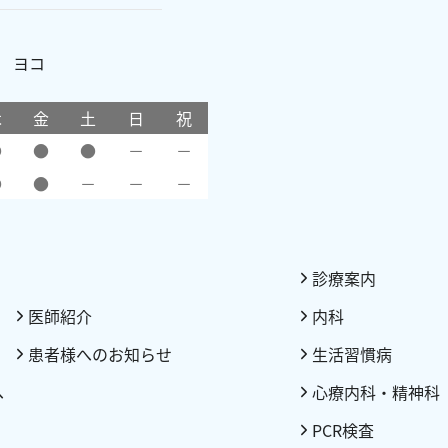
口 ヨコ
木
金
土
日
祝
●
●
●
－
－
●
●
－
－
－
診療案内
医師紹介
内科
患者様へのお知らせ
生活習慣病
へ
心療内科・精神科
PCR検査