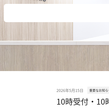
Skip
ホーム
to
content
医院紹介
私達の理念
医師紹介
院内紹介
患者様へのお知らせ
医療機関・医療関係者の方へ
診療案内
2026年5月15日
重要なお知ら
内科
10時受付・10
小児科