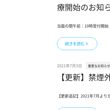
療開始のお知
循環器内科
心療内科・精神科
当面の間午前：10時受付開始
生活習慣病
予防接種
続きを読む
PCR検査
新型コロナウイルス抗体検査
2021年7月3日
重要なお知ら
花粉症治療
【更新】禁煙
禁煙外来
オンライン診療
【更新追記】2021年7月よ
アクセス