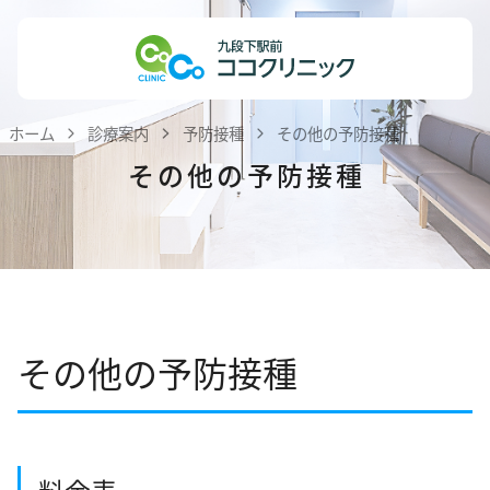
Skip
ホーム
to
content
医院紹介
ホーム
診療案内
予防接種
その他の予防接種
私達の理念
その他の予防接種
医師紹介
院内紹介
患者様へのお知らせ
医療機関・医療関係者の方へ
その他の予防接種
診療案内
内科
小児科