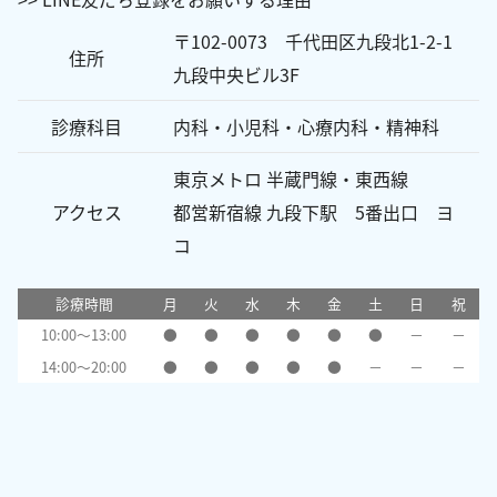
〒102-0073 千代田区九段北1-2-1
住所
九段中央ビル3F
診療科目
内科・小児科・心療内科・精神科
東京メトロ 半蔵門線・東西線
アクセス
都営新宿線 九段下駅 5番出口 ヨ
コ
診療時間
月
火
水
木
金
土
日
祝
10:00～13:00
●
●
●
●
●
●
－
－
14:00～20:00
●
●
●
●
●
－
－
－