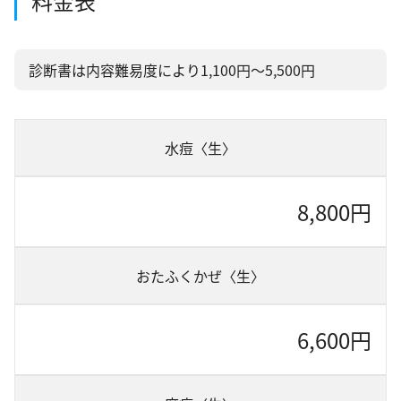
料金表
循環器内科
診断書は内容難易度により1,100円～5,500円
心療内科・精神科
生活習慣病
予防接種
水痘〈生〉
PCR検査
8,800円
新型コロナウイルス抗体検査
花粉症治療
おたふくかぜ〈生〉
禁煙外来
オンライン診療
6,600円
アクセス