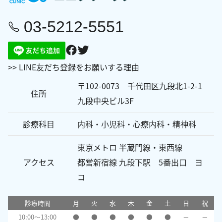
03-5212-5551
>> LINE友だち登録をお願いする理由
〒102-0073 千代田区九段北1-2-1
住所
九段中央ビル3F
診療科目
内科・小児科・心療内科・精神科
東京メトロ 半蔵門線・東西線
アクセス
都営新宿線 九段下駅 5番出口 ヨ
コ
診療時間
月
火
水
木
金
土
日
祝
10:00～13:00
●
●
●
●
●
●
－
－