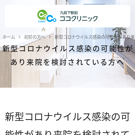
Skip
ホーム
to
content
医院紹介
ホーム
初診の方へ
新型コロナウイルス感染の可能性があり来
私達の理念
新型コロナウイルス感染の可能性が
医師紹介
あり来院を検討されている方へ
院内紹介
患者様へのお知らせ
医療機関・医療関係者の方へ
診療案内
新型コロナウイルス感染の可
内科
能性があり来院を検討されて
小児科