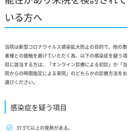
循環器内科
いる方へ
心療内科・精神科
生活習慣病
当院は新型コロナウイルス感染拡大防止の目的で、他の患
予防接種
者様との接触を避けていただく為、以下の感染症を疑う項
PCR検査
目に該当する方は、
「オンライン診療による初診」
か
「当
新型コロナウイルス抗体検査
院からの時間指定による来院」
のどちらかの診察方法をお
選びください。
花粉症治療
禁煙外来
感染症を疑う項目
オンライン診療
アクセス
37.5℃以上の発熱がある。