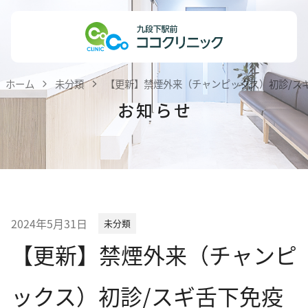
Skip
ホーム
to
content
医院紹介
ホーム
未分類
【更新】禁煙外来（チャンピックス）初診/ス
私達の理念
お知らせ
医師紹介
院内紹介
患者様へのお知らせ
医療機関・医療関係者の方へ
2024年5月31日
未分類
診療案内
【更新】禁煙外来（チャンピ
内科
ックス）初診/スギ舌下免疫
小児科