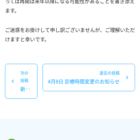
っては再開は来年以降になる可能性があることを書き添え
お問い合わせ
ます。
アンチエイジング
ご迷惑をお掛けして申し訳ございませんが、ご理解いただ
けますと幸いです。
投
次の
過去の投稿
稿
投稿
4月8日 診療時間変更のお知らせ
過
次
ナ
新型コロナウイルス・ワクチン（ファイザー製コミナティ）自費接種開始のお知らせ
去
の
ビ
の
投
ゲ
投
稿：
ー
稿：
シ
ョ