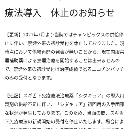
療法導入 休止のお知らせ
循環器内科
心療内科・精神科
【更新】2021年7月より当院ではチャンピックスの供給停
生活習慣病
止に伴い、禁煙外来の初診受付を休止しておりました。現
予防接種
時点において供給再開の発表が無いことから、現在内服禁
PCR検査
煙補助薬による禁煙治療を開始することは出来ませんの
で、禁煙外来の初診受付は治療成績で劣るニコチンパッチ
新型コロナウイルス抗体検査
のみの受付となります。
花粉症治療
禁煙外来
【追記】スギ舌下免疫療法治療薬「シダキュア」の導入用
製剤の供給不足に伴い、「シダキュア」初回用の入手困難
オンライン診療
な状況が発生しております。このため、当面の間、スギ舌
下免疫療法の新規開始の受付を停止いたします。場合によ
アクセス