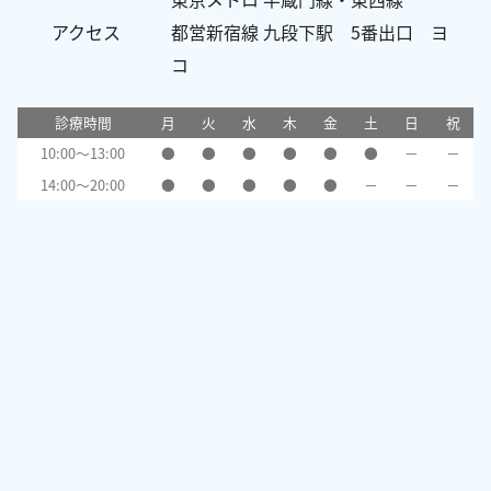
アクセス
都営新宿線 九段下駅 5番出口 ヨ
コ
診療時間
月
火
水
木
金
土
日
祝
10:00～13:00
●
●
●
●
●
●
－
－
14:00～20:00
●
●
●
●
●
－
－
－