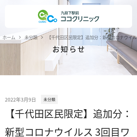
Skip
ホーム
to
content
医院紹介
ホーム
未分類
【千代田区民限定】追加分：新型コロナウイル
私達の理念
お知らせ
医師紹介
院内紹介
患者様へのお知らせ
医療機関・医療関係者の方へ
2022年3月9日
未分類
診療案内
【千代田区民限定】追加分：
内科
新型コロナウイルス 3回目ワ
小児科