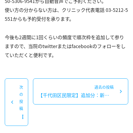
50-5306-9541
から自動音声でご予約ください。
お問い合わせ
使い方の分からない方は、クリニック代表電話
03-5212-5
551
からも予約受付を承ります。
アンチエイジング
今後も2週間に1回くらいの頻度で順次枠を追加して参り
ますので、当院のtwitterまたはfacebookのフォローをし
ていただくと便利です。
投
次
過去の投稿
稿
の
【千代田区民限定】追加分：新型コロナウイルス 3回目ワクチン接種予約受付開始のお知らせ
過
ナ
投
去
次
稿
ビ
の
の
【緊急募集】本日1名！新型コロナ ファイザー ワクチン
ゲ
投
投
ー
稿：