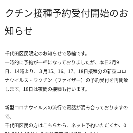
クチン接種予約受付開始のお
循環器内科
心療内科・精神科
知らせ
生活習慣病
予防接種
千代田区民限定のお知らせで恐縮です。
PCR検査
一時的に予約が一杯になっておりましたが、本日3月9
日、14時より、３月15、16、17、18日接種分の新型コロ
新型コロナウイルス抗体検査
ナウイルス・ワクチン（ファイザー）の予約受付を再開致
花粉症治療
します。18日は夜間の接種も行います。
禁煙外来
新型コロナウイルスの流行で電話が混み合っておりますの
オンライン診療
で、
千代田区民の方は
こちら
から、ネット予約いただくか、
0
アクセス