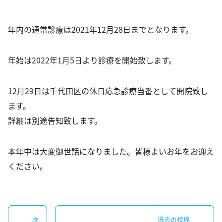
循環器内科
年内の通常診療は2021年12月28日までとなります。
心療内科・精神科
生活習慣病
年始は2022年1月5日より診療を開始致します。
予防接種
12月29日は千代田区の休日応急診療当番として開院致し
PCR検査
ます。
詳細は別途告知致します。
新型コロナウイルス抗体検査
花粉症治療
本年中は大変御世話になりました。皆様よいお年をお迎え
禁煙外来
ください。
オンライン診療
アクセス
投
次
過去の投稿