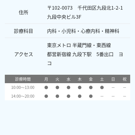
〒102-0073 千代田区九段北1-2-1
住所
九段中央ビル3F
診療科目
内科・小児科・心療内科・精神科
東京メトロ 半蔵門線・東西線
アクセス
都営新宿線 九段下駅 5番出口 ヨ
コ
診療時間
月
火
水
木
金
土
日
祝
10:00～13:00
●
●
●
●
●
●
－
－
14:00～20:00
●
●
●
●
●
－
－
－