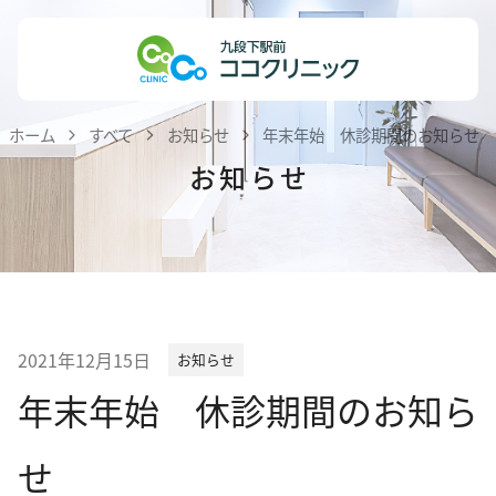
Skip
ホーム
to
content
医院紹介
ホーム
すべて
お知らせ
年末年始 休診期間のお知らせ
私達の理念
お知らせ
医師紹介
院内紹介
患者様へのお知らせ
医療機関・医療関係者の方へ
2021年12月15日
お知らせ
診療案内
年末年始 休診期間のお知ら
内科
せ
小児科