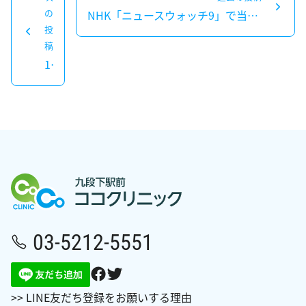
稿
の
NHK「ニュースウォッチ9」で当院のインフルエンザ予防接種と石井のコメントが紹介されました
お問い合わせ
過
ナ
投
去
次
稿
ビ
アンチエイジング
の
の
12月24日 診療時間変更のお知らせ
ゲ
投
投
ー
稿：
稿：
シ
ョ
ン
03-5212-5551
>> LINE友だち登録をお願いする理由