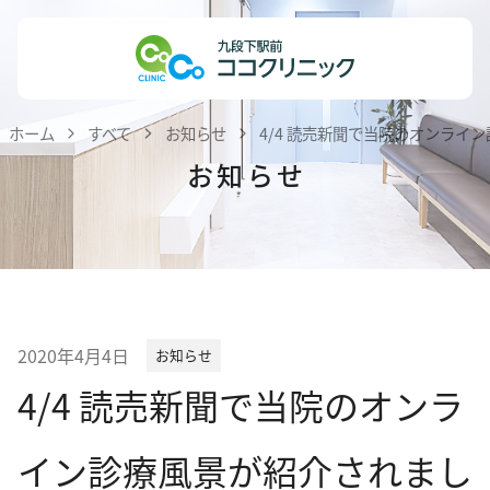
Skip
ホーム
to
content
医院紹介
ホーム
すべて
お知らせ
4/4 読売新聞で当院のオンライ
私達の理念
お知らせ
医師紹介
院内紹介
患者様へのお知らせ
医療機関・医療関係者の方へ
2020年4月4日
お知らせ
診療案内
4/4 読売新聞で当院のオンラ
内科
イン診療風景が紹介されまし
小児科