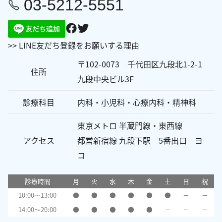
03-5212-5551
>> LINE友だち登録をお願いする理由
〒102-0073 千代田区九段北1-2-1
住所
九段中央ビル3F
診療科目
内科・小児科・心療内科・精神科
東京メトロ 半蔵門線・東西線
アクセス
都営新宿線 九段下駅 5番出口 ヨ
コ
診療時間
月
火
水
木
金
土
日
祝
10:00～13:00
●
●
●
●
●
●
－
－
14:00～20:00
●
●
●
●
●
－
－
－