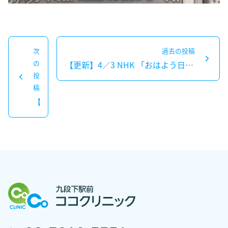
投
次
過去の投稿
稿
の
【更新】4／3 NHK 「おはよう日本」で当院が紹介されました
過
ナ
投
去
次
稿
ビ
の
の
【更新】受診予定の患者様へ（新型コロナウイルス感染症への対応）
ゲ
投
投
ー
稿：
稿：
シ
ョ
ン